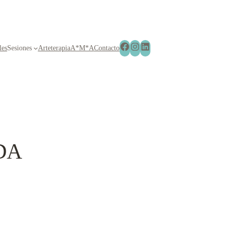
Facebook
Instagram
LinkedIn
les
Sesiones
Arteterapia
A*M*A
Contacto
DA